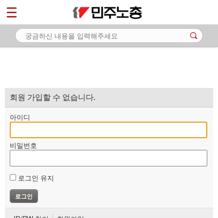
*
마이페이지
소개
<
소식
노동상담
자료
회원 가입할 수 없습니다.
부설기관
아이디
업무
비밀번호
로그인 유지