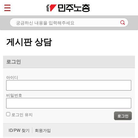
*
마이페이지
소개
<
소식
게시판 상담
노동상담
- 게시판 상담
로그인
- 권리찾기수첩 검색
아이디
- 바로보기
- 찾아보기
비밀번호
- 노동조합 가입 안내
로그인 유지
로그인
- 전국 노동상담소 안내
ID/PW 찾기
회원가입
자료