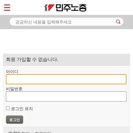
*
마이페이지
소개
<
소식
노동상담
자료
회원 가입할 수 없습니다.
부설기관
아이디
업무
비밀번호
로그인 유지