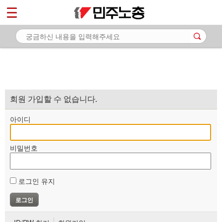
*
마이페이지
소개
<
소식
노동상담
자료
회원 가입할 수 없습니다.
부설기관
아이디
업무
비밀번호
로그인 유지