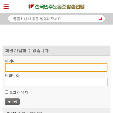
*
마이페이지
소개
<
소식
노동상담
자료
회원 가입할 수 없습니다.
부설기관
아이디
업무
비밀번호
로그인 유지