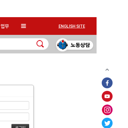
*
업무
ENGLISH SITE