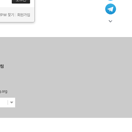
D/PW 찾기
|
회원가입
방침
g.org