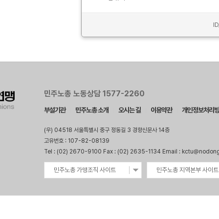
I
민주노총 노동상담 1577-2260
부설기관
민주노총 소개
오시는 길
이용약관
개인정보처리
(우) 04518 서울특별시 중구 정동길 3 경향신문사 14층
고유번호 : 107-82-08139
Tel : (02) 2670-9100 Fax : (02) 2635-1134 Email : kctu@nodon
민주노총 가맹조직 사이트
민주노총 지역본부 사이트