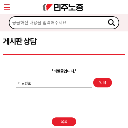
*
Sketchbook5, 스케치북5
마이페이지
소개
<
소식
게시판 상담
Sketchbook5, 스케치북5
노동상담
게시판 상담
"비밀글입니다."
권리찾기수첩 검색
비밀번호
바로보기
찾아보기
노동조합 가입 안내
목록
전국 노동상담소 안내