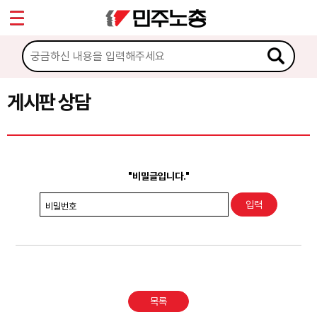
*
Sketchbook5, 스케치북5
마이페이지
소개
<
소식
게시판 상담
Sketchbook5, 스케치북5
노동상담
게시판 상담
"비밀글입니다."
권리찾기수첩 검색
비밀번호
바로보기
찾아보기
노동조합 가입 안내
목록
전국 노동상담소 안내