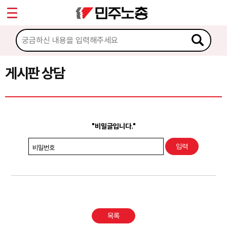
*
Sketchbook5, 스케치북5
마이페이지
소개
<
소식
게시판 상담
Sketchbook5, 스케치북5
노동상담
게시판 상담
"비밀글입니다."
권리찾기수첩 검색
비밀번호
바로보기
찾아보기
노동조합 가입 안내
목록
전국 노동상담소 안내