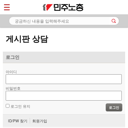
*
마이페이지
소개
<
소식
게시판 상담
노동상담
- 게시판 상담
로그인
- 권리찾기수첩 검색
아이디
- 바로보기
- 찾아보기
비밀번호
- 노동조합 가입 안내
로그인 유지
로그인
- 전국 노동상담소 안내
ID/PW 찾기
회원가입
자료