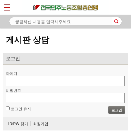
*
마이페이지
소개
<
소식
게시판 상담
노동상담
- 게시판 상담
로그인
- 권리찾기수첩 검색
아이디
- 바로보기
- 찾아보기
비밀번호
- 노동조합 가입 안내
로그인 유지
로그인
- 전국 노동상담소 안내
ID/PW 찾기
회원가입
자료