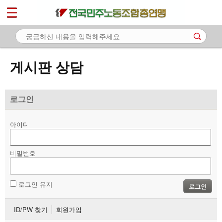
*
마이페이지
소개
<
소식
게시판 상담
노동상담
- 게시판 상담
로그인
- 권리찾기수첩 검색
아이디
- 바로보기
- 찾아보기
비밀번호
- 노동조합 가입 안내
로그인 유지
로그인
- 전국 노동상담소 안내
ID/PW 찾기
회원가입
자료