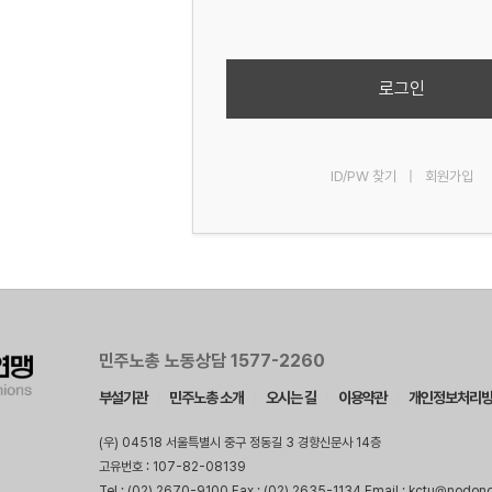
로그인
ID/PW 찾기
|
회원가입
민주노총 노동상담 1577-2260
부설기관
민주노총 소개
오시는 길
이용약관
개인정보처리
(우) 04518 서울특별시 중구 정동길 3 경향신문사 14층
고유번호 : 107-82-08139
Tel : (02) 2670-9100 Fax : (02) 2635-1134 Email : kctu@nodon