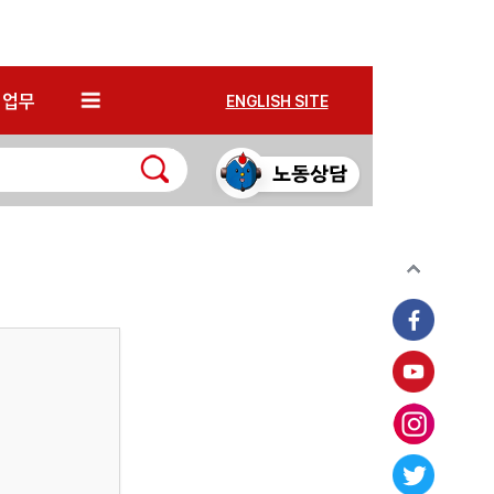
*
업무
ENGLISH SITE