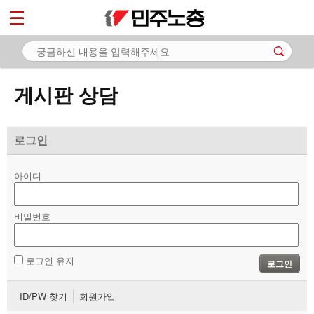
*
마이페이지
소개
<
소식
게시판 상담
노동상담
- 게시판 상담
로그인
- 권리찾기수첩 검색
아이디
- 바로보기
- 찾아보기
비밀번호
- 노동조합 가입 안내
로그인 유지
로그인
- 전국 노동상담소 안내
ID/PW 찾기
회원가입
자료