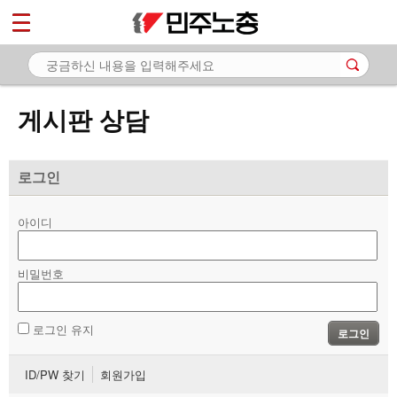
*
마이페이지
소개
<
소식
게시판 상담
노동상담
- 게시판 상담
로그인
- 권리찾기수첩 검색
아이디
- 바로보기
- 찾아보기
비밀번호
- 노동조합 가입 안내
로그인 유지
로그인
- 전국 노동상담소 안내
ID/PW 찾기
회원가입
자료