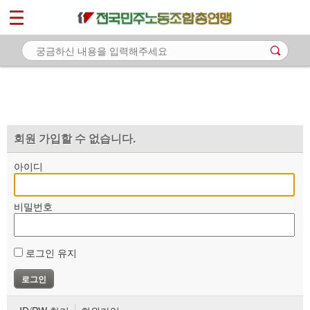
*
마이페이지
소개
<
소식
노동상담
자료
회원 가입할 수 없습니다.
부설기관
아이디
업무
비밀번호
로그인 유지