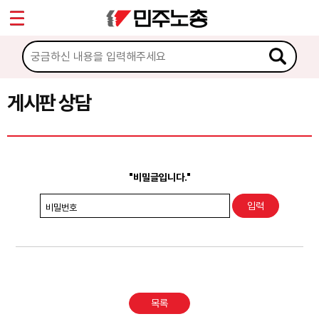
*
Sketchbook5, 스케치북5
마이페이지
소개
<
소식
게시판 상담
Sketchbook5, 스케치북5
노동상담
게시판 상담
"비밀글입니다."
권리찾기수첩 검색
비밀번호
바로보기
찾아보기
노동조합 가입 안내
목록
전국 노동상담소 안내