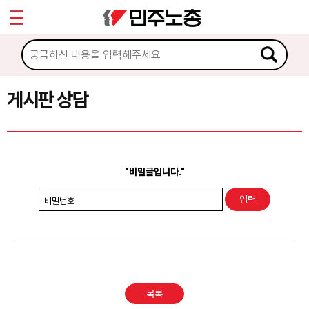
*
Sketchbook5, 스케치북5
마이페이지
소개
<
소식
게시판 상담
Sketchbook5, 스케치북5
노동상담
게시판 상담
"비밀글입니다."
권리찾기수첩 검색
비밀번호
바로보기
찾아보기
노동조합 가입 안내
목록
전국 노동상담소 안내