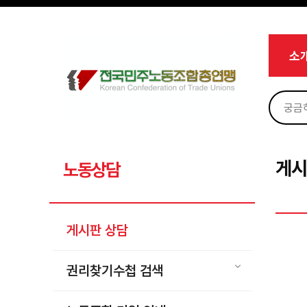
메뉴 건너뛰기
로그인
회원가입
Sketchbook5, 스케치북5
마이페이지
소개
소
<
소식
노동상담
Sketchbook5, 스케치북5
게시판 상담
권리찾기수첩 검색
게시
노동상담
바로보기
찾아보기
게시판 상담
노동조합 가입 안내
전국 노동상담소 안내
권리찾기수첩 검색
자료