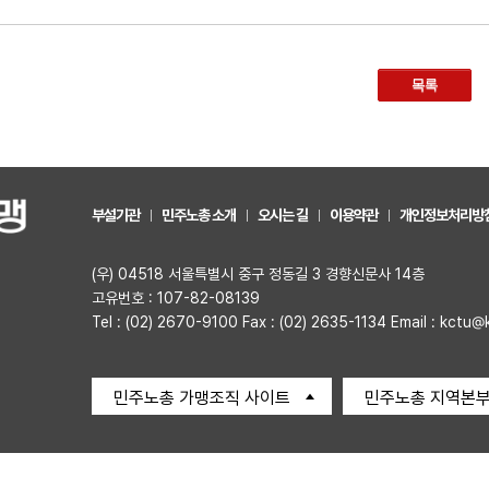
목록
부설기관
민주노총 소개
오시는 길
이용약관
개인정보처리방
(우) 04518 서울특별시 중구 정동길 3 경향신문사 14층
고유번호 : 107-82-08139
Tel : (02) 2670-9100 Fax : (02) 2635-1134 Email : kctu@
민주노총 가맹조직 사이트
민주노총 지역본부