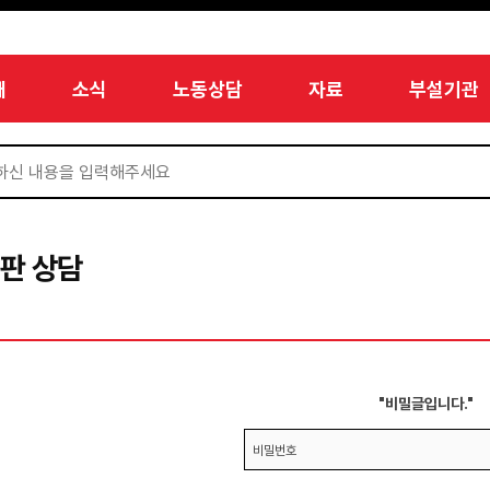
개
소식
노동상담
자료
부설기관
판 상담
"비밀글입니다."
비밀번호