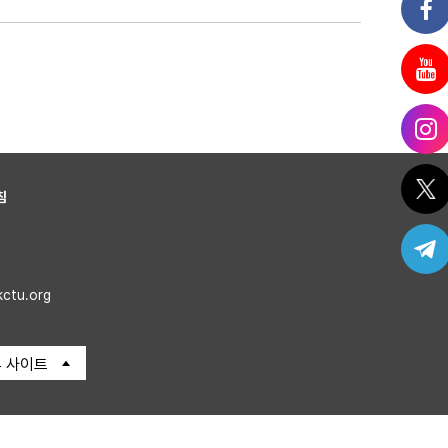
침
kctu.org
 사이트