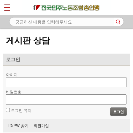
*
마이페이지
소개
<
소식
게시판 상담
노동상담
- 게시판 상담
로그인
- 권리찾기수첩 검색
아이디
- 바로보기
- 찾아보기
비밀번호
- 노동조합 가입 안내
로그인 유지
로그인
- 전국 노동상담소 안내
ID/PW 찾기
회원가입
자료