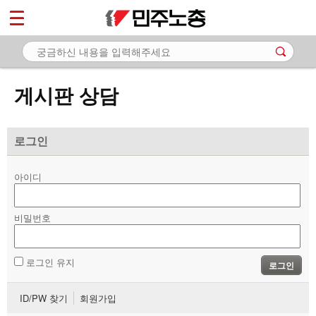
*
마이페이지
소개
<
소식
게시판 상담
노동상담
- 게시판 상담
로그인
- 권리찾기수첩 검색
아이디
- 바로보기
- 찾아보기
비밀번호
- 노동조합 가입 안내
로그인 유지
로그인
- 전국 노동상담소 안내
ID/PW 찾기
회원가입
자료