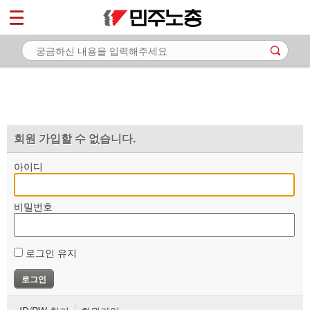
*
마이페이지
소개
<
소식
노동상담
자료
회원 가입할 수 없습니다.
부설기관
아이디
업무
비밀번호
로그인 유지