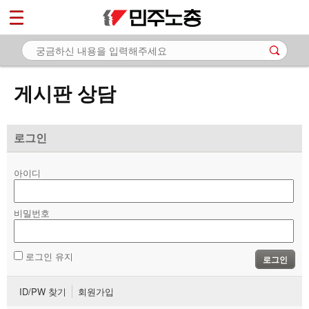
*
마이페이지
소개
<
소식
게시판 상담
노동상담
- 게시판 상담
로그인
- 권리찾기수첩 검색
아이디
- 바로보기
- 찾아보기
비밀번호
- 노동조합 가입 안내
로그인 유지
로그인
- 전국 노동상담소 안내
ID/PW 찾기
회원가입
자료