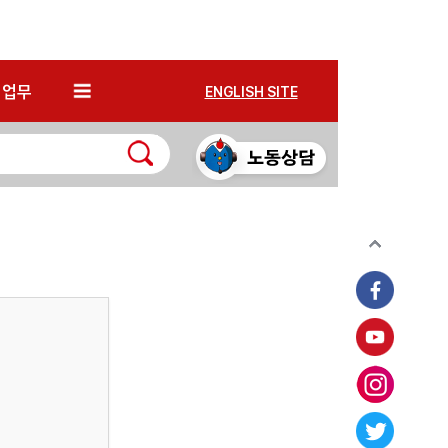
*
업무
ENGLISH SITE