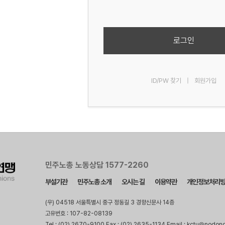
로그인
ID/PW 찾기
|
회원가입
민주노총 노동상담 1577-2260
부설기관
민주노총 소개
오시는 길
이용약관
개인정보처리
(우) 04518 서울특별시 중구 정동길 3 경향신문사 14층
고유번호 : 107-82-08139
Tel : (02) 2670-9100 Fax : (02) 2635-1134 Email : kctu@nodon