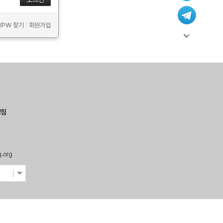
D/PW 찾기
|
회원가입
방침
g.org