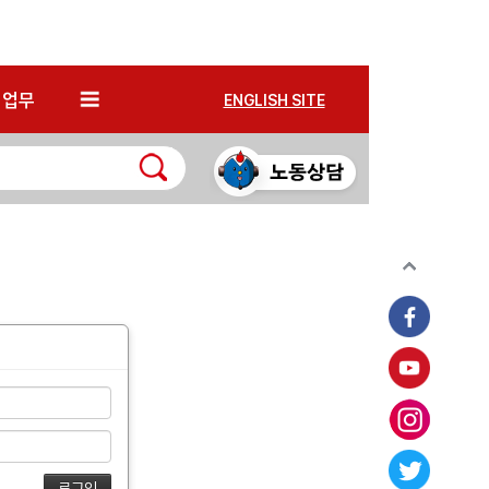
*
업무
ENGLISH SITE