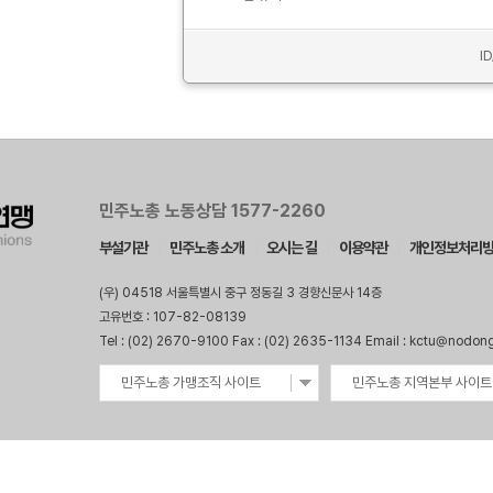
I
민주노총 노동상담 1577-2260
부설기관
민주노총 소개
오시는 길
이용약관
개인정보처리
(우) 04518 서울특별시 중구 정동길 3 경향신문사 14층
고유번호 : 107-82-08139
Tel : (02) 2670-9100 Fax : (02) 2635-1134 Email : kctu@nodon
민주노총 가맹조직 사이트
민주노총 지역본부 사이트