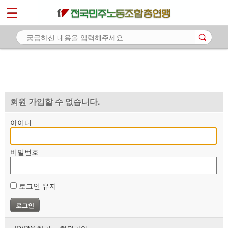
*
마이페이지
소개
<
소식
노동상담
자료
회원 가입할 수 없습니다.
부설기관
아이디
업무
비밀번호
로그인 유지