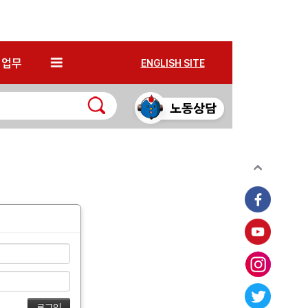
*
업무
ENGLISH SITE