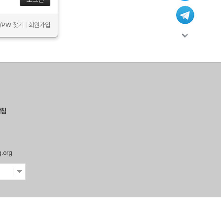
D/PW 찾기
|
회원가입
방침
g.org