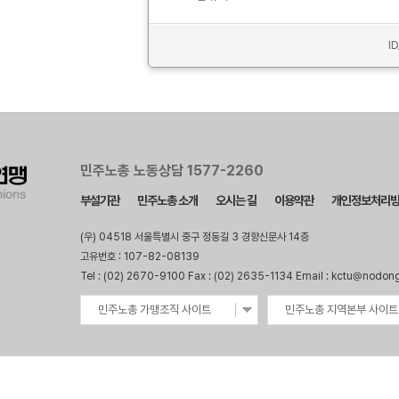
I
민주노총 노동상담 1577-2260
부설기관
민주노총 소개
오시는 길
이용약관
개인정보처리
(우) 04518 서울특별시 중구 정동길 3 경향신문사 14층
고유번호 : 107-82-08139
Tel : (02) 2670-9100 Fax : (02) 2635-1134 Email : kctu@nodon
민주노총 가맹조직 사이트
민주노총 지역본부 사이트