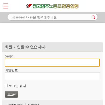
*
마이페이지
소개
<
소식
노동상담
자료
회원 가입할 수 없습니다.
부설기관
아이디
업무
비밀번호
로그인 유지