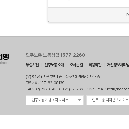
I
민주노총 노동상담 1577-2260
부설기관
민주노총 소개
오시는 길
이용약관
개인정보처리
(우) 04518 서울특별시 중구 정동길 3 경향신문사 14층
고유번호 : 107-82-08139
Tel : (02) 2670-9100 Fax : (02) 2635-1134 Email : kctu@nodon
민주노총 가맹조직 사이트
민주노총 지역본부 사이트