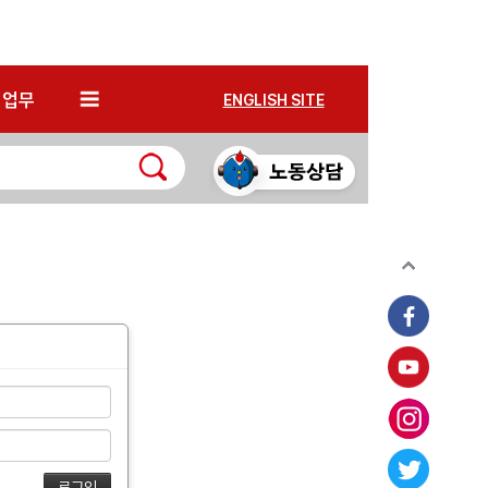
*
업무
ENGLISH SITE