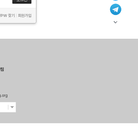
D/PW 찾기
|
회원가입
방침
g.org