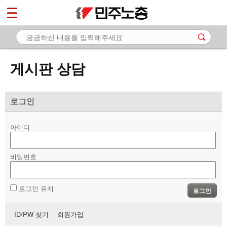
*
마이페이지
소개
<
소식
게시판 상담
노동상담
- 게시판 상담
로그인
- 권리찾기수첩 검색
아이디
- 바로보기
- 찾아보기
비밀번호
- 노동조합 가입 안내
로그인 유지
로그인
- 전국 노동상담소 안내
ID/PW 찾기
회원가입
자료