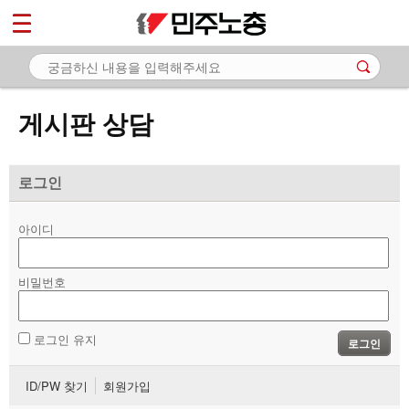
*
마이페이지
소개
<
소식
게시판 상담
노동상담
- 게시판 상담
로그인
- 권리찾기수첩 검색
아이디
- 바로보기
- 찾아보기
비밀번호
- 노동조합 가입 안내
로그인 유지
로그인
- 전국 노동상담소 안내
ID/PW 찾기
회원가입
자료