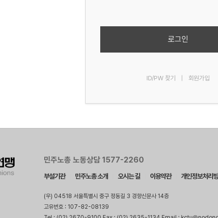
로그인
ID/PW 찾기
|
회원가입
민주노총 노동상담 1577-2260
부설기관
민주노총 소개
오시는 길
이용약관
개인정보처리
(우) 04518 서울특별시 중구 정동길 3 경향신문사 14층
고유번호 : 107-82-08139
Tel : (02) 2670-9100 Fax : (02) 2635-1134 Email : kctu@nodon