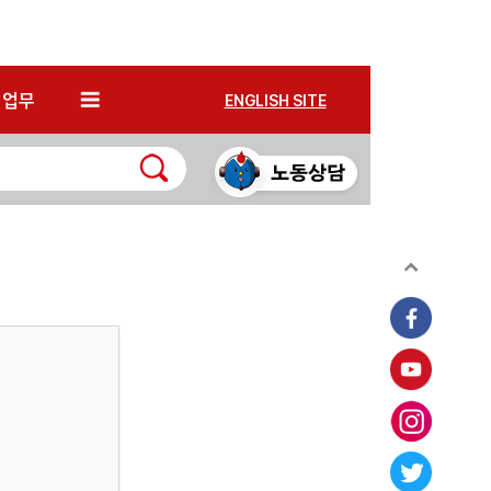
*
업무
ENGLISH SITE