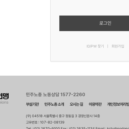
로그인
ID/PW 찾기
|
회원가입
민주노총 노동상담 1577-2260
부설기관
민주노총 소개
오시는 길
이용약관
개인정보처리
(우) 04518 서울특별시 중구 정동길 3 경향신문사 14층
고유번호 : 107-82-08139
Tel : (02) 2670-9100 Fax : (02) 2635-1134 Email : kctu@nodon