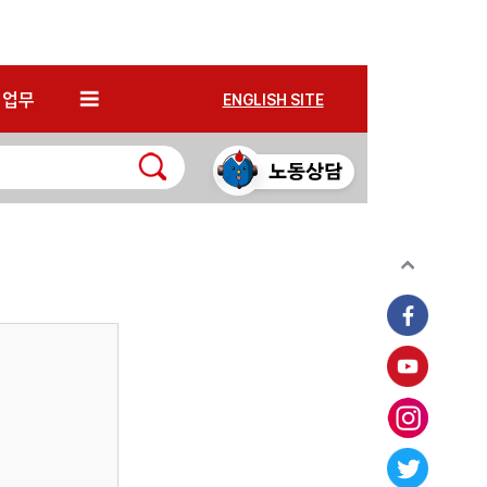
*
업무
ENGLISH SITE