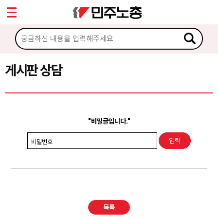
*
Sketchbook5, 스케치북5
마이페이지
소개
<
소식
게시판 상담
Sketchbook5, 스케치북5
노동상담
게시판 상담
"비밀글입니다."
권리찾기수첩 검색
비밀번호
바로보기
찾아보기
노동조합 가입 안내
목록
전국 노동상담소 안내