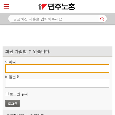
*
마이페이지
소개
<
소식
노동상담
자료
회원 가입할 수 없습니다.
부설기관
아이디
업무
비밀번호
로그인 유지