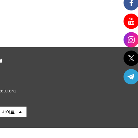
침
kctu.org
 사이트