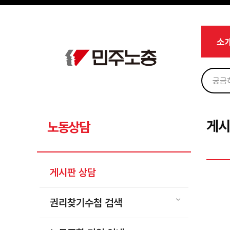
메뉴 건너뛰기
로그인
회원가입
Sketchbook5, 스케치북5
마이페이지
소개
소
<
소식
노동상담
Sketchbook5, 스케치북5
게시판 상담
권리찾기수첩 검색
게시
노동상담
바로보기
찾아보기
게시판 상담
노동조합 가입 안내
전국 노동상담소 안내
권리찾기수첩 검색
자료