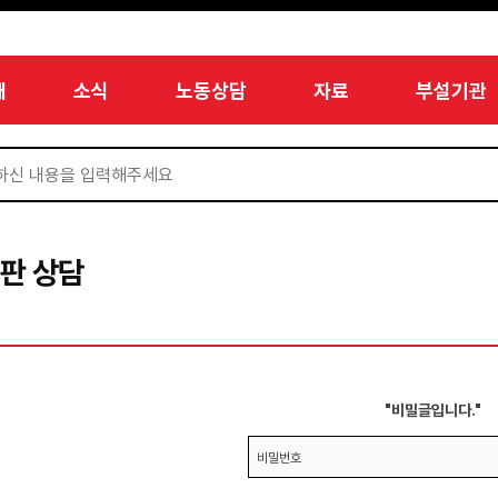
개
소식
노동상담
자료
부설기관
판 상담
"비밀글입니다."
비밀번호