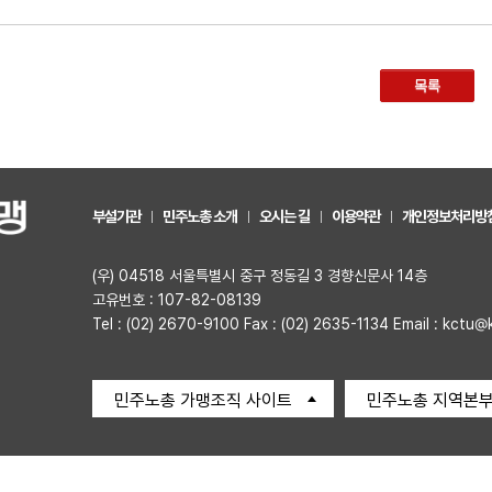
목록
부설기관
민주노총 소개
오시는 길
이용약관
개인정보처리방
(우) 04518 서울특별시 중구 정동길 3 경향신문사 14층
고유번호 : 107-82-08139
Tel : (02) 2670-9100 Fax : (02) 2635-1134 Email : kctu@
민주노총 가맹조직 사이트
민주노총 지역본부