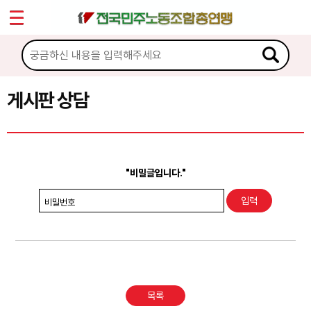
*
Sketchbook5, 스케치북5
마이페이지
소개
<
소식
게시판 상담
Sketchbook5, 스케치북5
노동상담
게시판 상담
"비밀글입니다."
권리찾기수첩 검색
비밀번호
바로보기
찾아보기
노동조합 가입 안내
목록
전국 노동상담소 안내