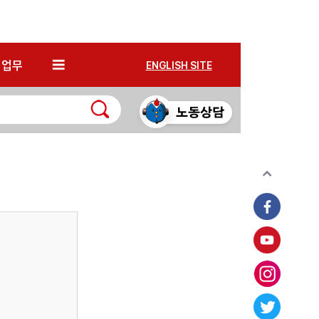
*
업무
ENGLISH SITE