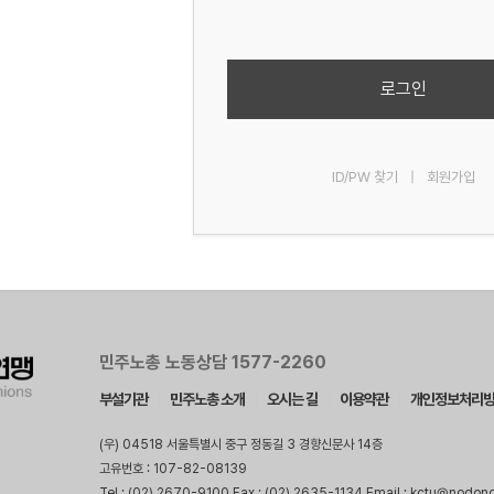
로그인
ID/PW 찾기
|
회원가입
민주노총 노동상담 1577-2260
부설기관
민주노총 소개
오시는 길
이용약관
개인정보처리
(우) 04518 서울특별시 중구 정동길 3 경향신문사 14층
고유번호 : 107-82-08139
Tel : (02) 2670-9100 Fax : (02) 2635-1134 Email : kctu@nodon