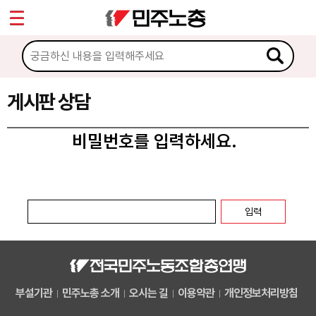
*
마이페이지
소개
<
소식
게시판 상담
노동상담
비밀번호를 입력하세요.
게시판 상담
권리찾기수첩 검색
바로보기
찾아보기
노동조합 가입 안내
부설기관
민주노총 소개
오시는 길
이용약관
개인정보처리방침
전국 노동상담소 안내