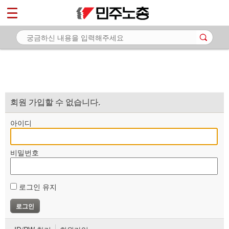
*
마이페이지
소개
<
소식
노동상담
자료
회원 가입할 수 없습니다.
부설기관
아이디
업무
비밀번호
로그인 유지