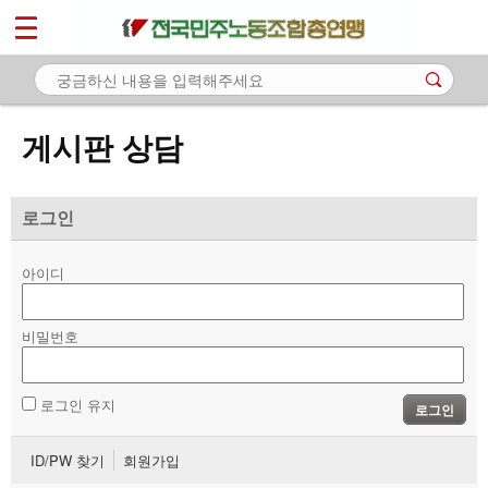
*
마이페이지
소개
<
소식
게시판 상담
노동상담
- 게시판 상담
로그인
- 권리찾기수첩 검색
아이디
- 바로보기
- 찾아보기
비밀번호
- 노동조합 가입 안내
로그인 유지
로그인
- 전국 노동상담소 안내
ID/PW 찾기
회원가입
자료