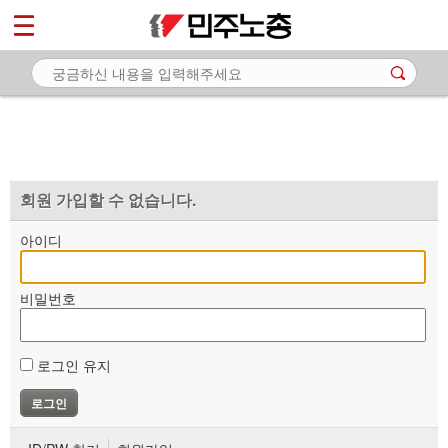
*
마이페이지
소개
<
소식
노동상담
자료
회원 가입할 수 없습니다.
부설기관
아이디
업무
비밀번호
로그인 유지