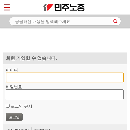
*
마이페이지
소개
<
소식
노동상담
자료
회원 가입할 수 없습니다.
부설기관
아이디
업무
비밀번호
로그인 유지