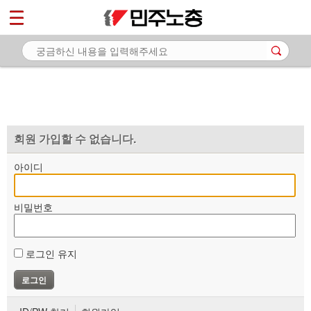
*
마이페이지
소개
<
소식
노동상담
자료
회원 가입할 수 없습니다.
부설기관
아이디
업무
비밀번호
로그인 유지