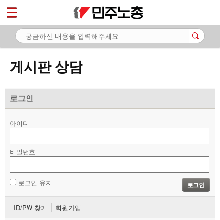
*
마이페이지
소개
<
소식
게시판 상담
노동상담
- 게시판 상담
로그인
- 권리찾기수첩 검색
아이디
- 바로보기
- 찾아보기
비밀번호
- 노동조합 가입 안내
로그인 유지
로그인
- 전국 노동상담소 안내
ID/PW 찾기
회원가입
자료