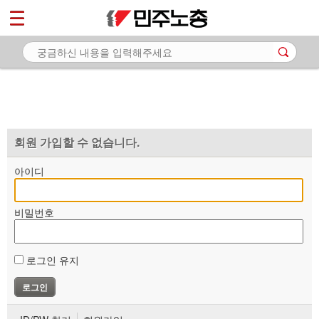
*
마이페이지
소개
<
소식
노동상담
자료
회원 가입할 수 없습니다.
부설기관
아이디
업무
비밀번호
로그인 유지