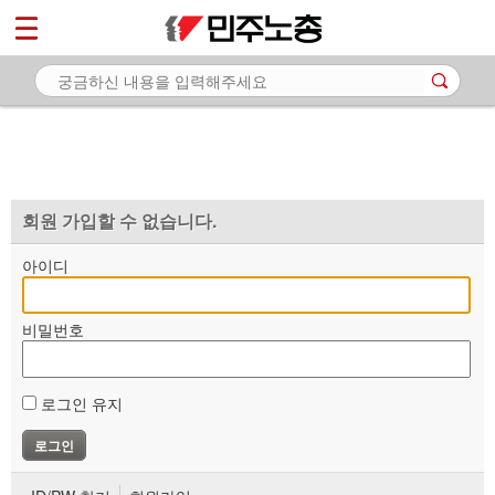
*
마이페이지
소개
<
소식
노동상담
자료
회원 가입할 수 없습니다.
부설기관
아이디
업무
비밀번호
로그인 유지