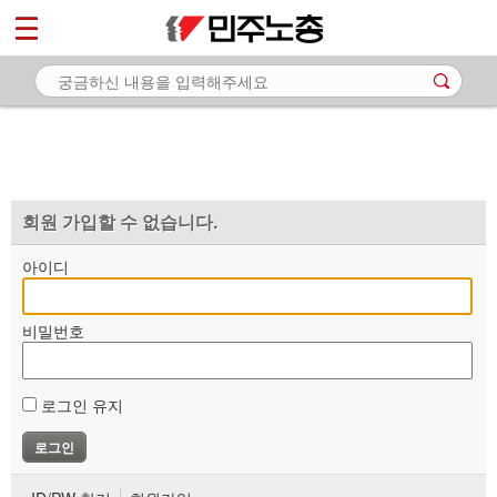
*
마이페이지
소개
<
소식
노동상담
자료
회원 가입할 수 없습니다.
부설기관
아이디
업무
비밀번호
로그인 유지