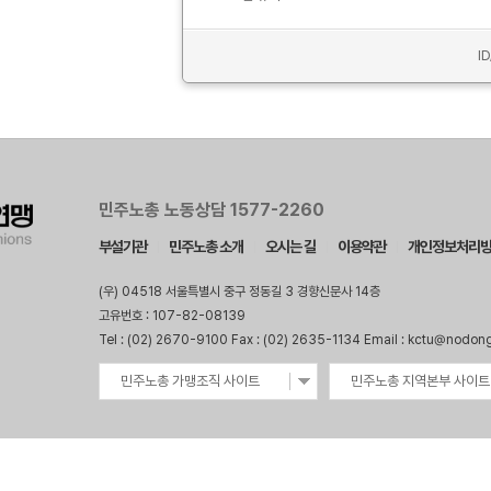
I
민주노총 노동상담 1577-2260
부설기관
민주노총 소개
오시는 길
이용약관
개인정보처리
(우) 04518 서울특별시 중구 정동길 3 경향신문사 14층
고유번호 : 107-82-08139
Tel : (02) 2670-9100 Fax : (02) 2635-1134 Email : kctu@nodon
민주노총 가맹조직 사이트
민주노총 지역본부 사이트