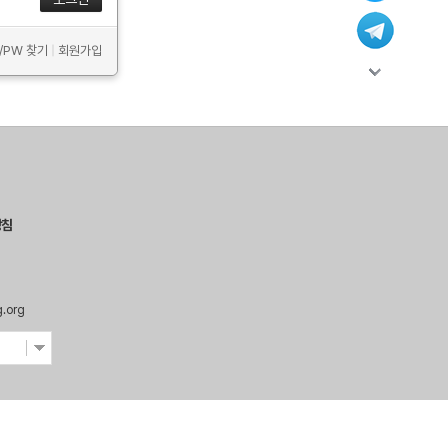
D/PW 찾기
|
회원가입
방침
g.org