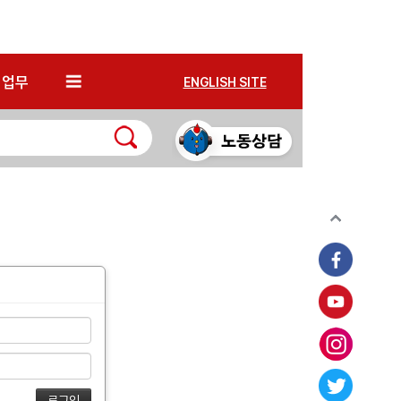
*
업무
ENGLISH SITE