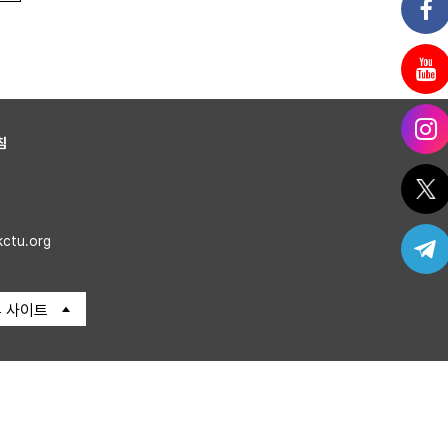
침
kctu.org
 사이트