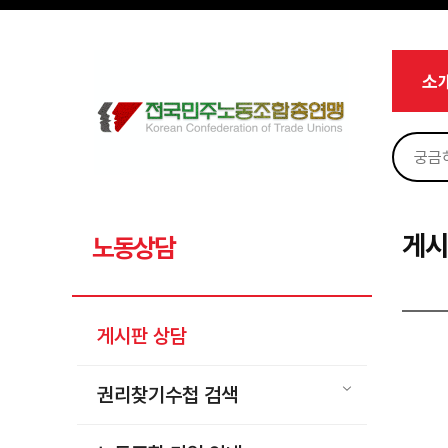
메뉴 건너뛰기
로그인
회원가입
마이페이지
소개
소
<
소식
노동상담
게시판 상담
권리찾기수첩 검색
게시
노동상담
바로보기
찾아보기
게시판 상담
노동조합 가입 안내
전국 노동상담소 안내
권리찾기수첩 검색
자료